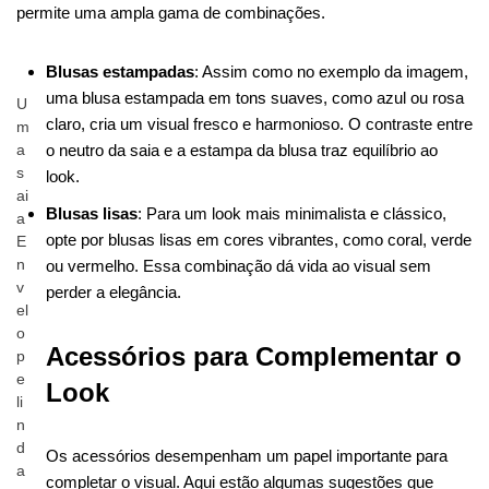
permite uma ampla gama de combinações.
Blusas estampadas
: Assim como no exemplo da imagem,
uma blusa estampada em tons suaves, como azul ou rosa
U
claro, cria um visual fresco e harmonioso. O contraste entre
m
o neutro da saia e a estampa da blusa traz equilíbrio ao
a
s
look.
ai
Blusas lisas
: Para um look mais minimalista e clássico,
a
opte por blusas lisas em cores vibrantes, como coral, verde
E
ou vermelho. Essa combinação dá vida ao visual sem
n
v
perder a elegância.
el
o
Acessórios para Complementar o
p
e
Look
li
n
d
Os acessórios desempenham um papel importante para
a
completar o visual. Aqui estão algumas sugestões que