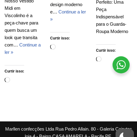
Nosso Vestido
Perfeito: Uma
design moderno
Midi em
Peça
e…
Continue a ler
Viscolinho é a
Indispensável
»
peça-chave para
para o Guarda-
quem busca um
Roupa Moderno
look que transita
Curtir isso:
com…
Continue a
Curtir isso:
ler »
Curtir isso:
Marllen confecções Ltda Rua Pedro Allain. 80 - Galeria Cairutas
loja 4 - Bairro CASA AMARELA - Recife PE.