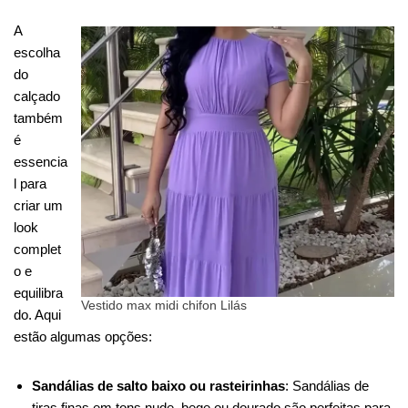
A
escolha
do
calçado
também
é
essencia
l para
criar um
look
complet
o e
equilibra
Vestido max midi chifon Lilás
do. Aqui
estão algumas opções:
Sandálias de salto baixo ou rasteirinhas
: Sandálias de
tiras finas em tons nude, bege ou dourado são perfeitas para