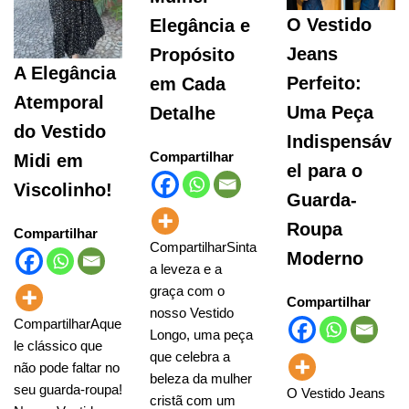
O Vestido
Elegância e
Jeans
Propósito
A Elegância
Perfeito:
em Cada
Atemporal
Uma Peça
Detalhe
do Vestido
Indispensáv
Compartilhar
Midi em
el para o
Viscolinho!
Guarda-
Roupa
Compartilhar
CompartilharSinta
Moderno
a leveza e a
graça com o
Compartilhar
nosso Vestido
CompartilharAque
Longo, uma peça
le clássico que
que celebra a
não pode faltar no
beleza da mulher
seu guarda-roupa!
O Vestido Jeans
cristã com um